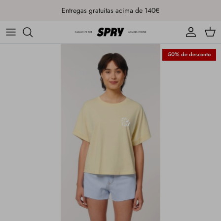
Ir para o conteúdo
Entregas gratuitas acima de 140€
Conta
Carr
50% de desconto