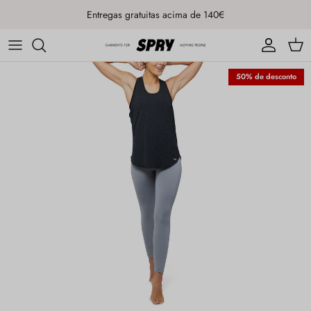
Ir para o conteúdo
Entregas gratuitas acima de 140€
Conta
Carr
50% de desconto