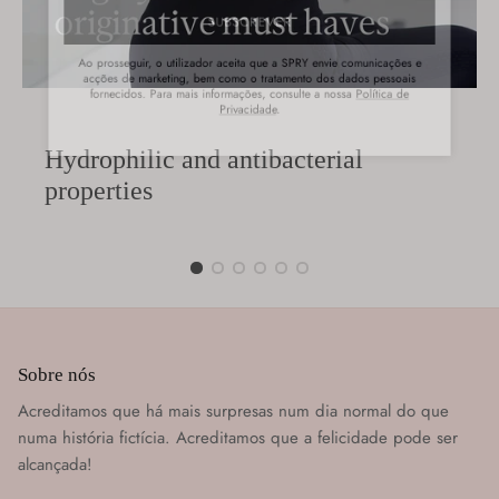
SUBSCREVER
Ao prosseguir, o utilizador aceita que a SPRY envie comunicações e
acções de marketing, bem como o tratamento dos dados pessoais
fornecidos. Para mais informações, consulte a nossa
Política de
Privacidade
.
Hydrophilic and antibacterial
properties
Sobre nós
Acreditamos que há mais surpresas num dia normal do que
numa história fictícia. Acreditamos que a felicidade pode ser
alcançada!