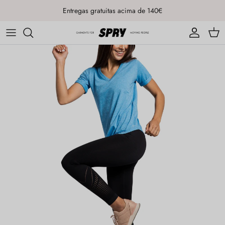
Ir para o conteúdo
Entregas gratuitas acima de 140€
Conta
Carr