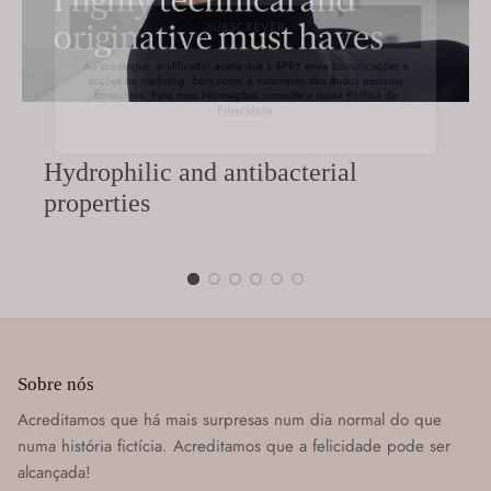
SUBSCREVER
Ao prosseguir, o utilizador aceita que a SPRY envie comunicações e
acções de marketing, bem como o tratamento dos dados pessoais
fornecidos. Para mais informações, consulte a nossa
Política de
Privacidade
.
Hydrophilic and antibacterial
properties
Sobre nós
Acreditamos que há mais surpresas num dia normal do que
numa história fictícia. Acreditamos que a felicidade pode ser
alcançada!