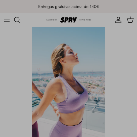
Ir para o conteúdo
Entregas gratuitas acima de 140€
Conta
Carr