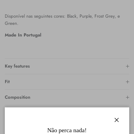
Disponível nas seguintes cores:
Black
, Purple, Frost Grey, e
Green.
Made In Portugal
Key features
Fit
Composition
Wash & Care
Fechar
Não perca nada!