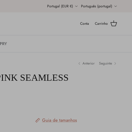
País/Região
Idioma
Portugal (EUR €)
Português (portugal)
Conta
Carrinho
SPRY
Anterior
Seguinte
PINK SEAMLESS
Guia de tamanhos