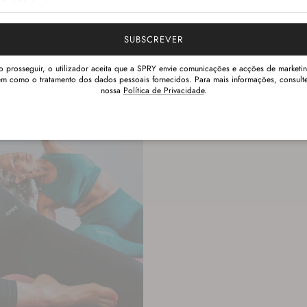
Hydrophilic 
The rating of this prod
properties
SUBSCREVER
o prosseguir, o utilizador aceita que a SPRY envie comunicações e acções de marketin
m como o tratamento dos dados pessoais fornecidos. Para mais informações, consult
nossa
Política de Privacidade
.