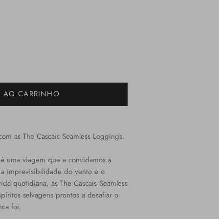
R AO CARRINHO
com as The Cascais Seamless Leggings.
l é uma viagem que a convidamos a
 a imprevisibilidade do vento e o
ida quotidiana, as The Cascais Seamless
íritos selvagens prontos a desafiar o
ca foi.