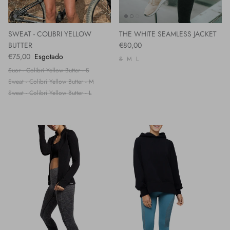
SWEAT - COLIBRI YELLOW
THE WHITE SEAMLESS JACKET
BUTTER
€80,00
€75,00
Esgotado
S
M
L
Suor - Colibri Yellow Butter - S
Sweat - Colibri Yellow Butter - M
Sweat - Colibri Yellow Butter - L