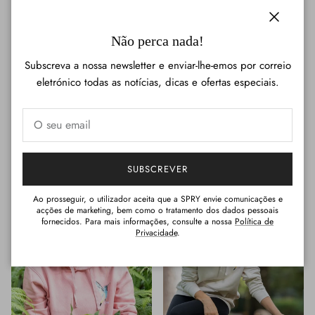
Fechar
Não perca nada!
Subscreva a nossa newsletter e enviar-lhe-emos por correio
eletrónico todas as notícias, dicas e ofertas especiais.
SPRY SWEAT
HOODIE - COLIBRI PINK
€40,00
Esgotado
€130,00
Esgotado
U
S
M
L
SUBSCREVER
Ao prosseguir, o utilizador aceita que a SPRY envie comunicações e
acções de marketing, bem como o tratamento dos dados pessoais
fornecidos. Para mais informações, consulte a nossa
Política de
Privacidade
.