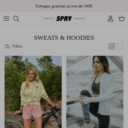
Ir para o conteúdo
Entregas gratuitas acima de 140€
Conta
Carr
SWEATS & HOODIES
Filtro