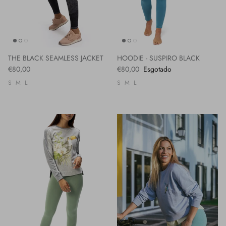
THE BLACK SEAMLESS JACKET
HOODIE - SUSPIRO BLACK
€80,00
€80,00
Esgotado
S
M
L
S
M
L