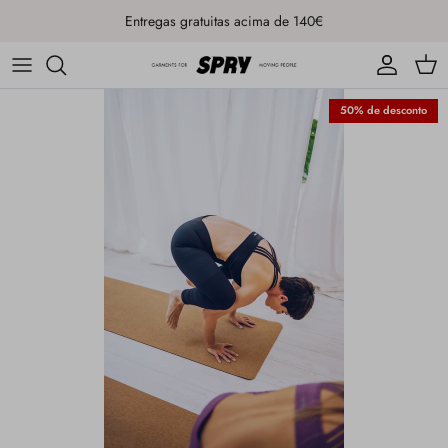
Ir para o conteúdo
Entregas gratuitas acima de 140€
Conta
Carr
50% de desconto