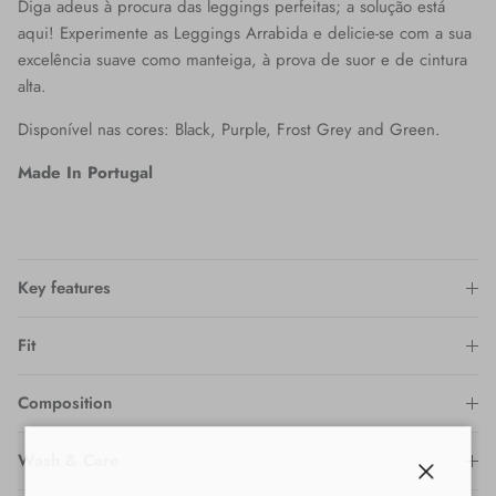
Diga adeus à procura das leggings perfeitas; a solução está
aqui! Experimente as Leggings Arrabida e delicie-se com a sua
excelência suave como manteiga, à prova de suor e de cintura
alta.
Disponível nas cores:
Black, Purple, Frost Grey and Green.
Made In Portugal
Key features
Fit
Composition
Wash & Care
Fechar