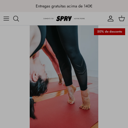
Ir para o conteúdo
Entregas gratuitas acima de 140€
Conta
Carr
50% de desconto