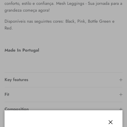
conforto, estilo e confiança. Mesh Leggings - Sua jornada para a
grandeza começa agora!
Disponíveis nas seguintes cores:
Black, Pink, Bottle Green e
Red.
Made In Portugal
Key features
Fit
Composition
Wash & Care